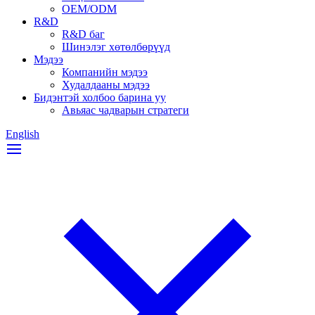
OEM/ODM
R&D
R&D баг
Шинэлэг хөтөлбөрүүд
Мэдээ
Компанийн мэдээ
Худалдааны мэдээ
Бидэнтэй холбоо барина уу
Авьяас чадварын стратеги
English