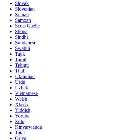
Slovak
Slovenian
Somali
Samoan
Scots Gaelic
Shona
Sindhi
Sundanese
Swahili
Tajik
Tamil
Telugu
Thai
Ukrainian
Urdu
Uzbek
Vietnamese
Welsh
Xhosa
Yiddish
Yoruba
Zulu
Kinyarwanda
Tatar
Oriya