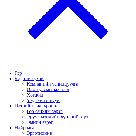
Гэр
Бидний тухай
Компанийн танилцуулга
Олон улсын зах зээл
Хөгжил
Үндсэн гишүүн
Натрийн гиалуронат
Гоо сайхны зэрэг
Эрүүл мэндийн хүнсний зэрэг
Эмийн зэрэг
Найрлага
Эрготионин