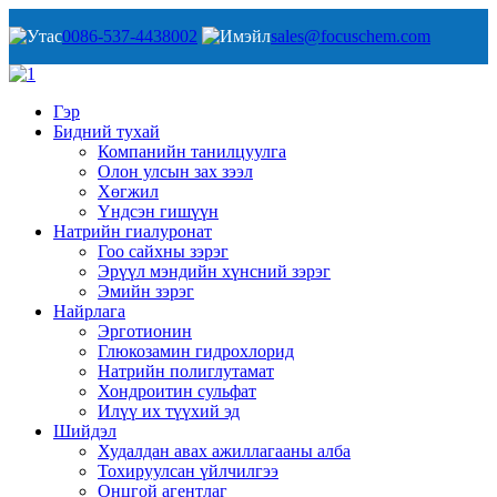
0086-537-4438002
sales@focuschem.com
Гэр
Бидний тухай
Компанийн танилцуулга
Олон улсын зах зээл
Хөгжил
Үндсэн гишүүн
Натрийн гиалуронат
Гоо сайхны зэрэг
Эрүүл мэндийн хүнсний зэрэг
Эмийн зэрэг
Найрлага
Эрготионин
Глюкозамин гидрохлорид
Натрийн полиглутамат
Хондроитин сульфат
Илүү их түүхий эд
Шийдэл
Худалдан авах ажиллагааны алба
Тохируулсан үйлчилгээ
Онцгой агентлаг