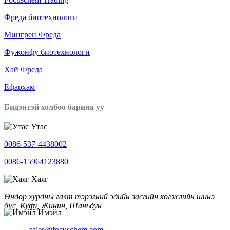
Фреда биотехнологи
Мингрен Фреда
Фужонфу биотехнологи
Хай Фреда
Ефархам
Бидэнтэй холбоо барина уу
Утас
0086-537-4438002
0086-15964123880
Хаяг
Өндөр хурдны галт тэрэгний эдийн засгийн хөгжлийн шинэ
бүс, Куфу, Жинин, Шаньдун
Имэйл
sales@focuschem.com