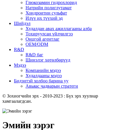
Глюкозамин гидрохлорид
Натрийн полиглутамат
Хондроитин сульфат
Илүү их түүхий эд
Шийдэл
Худалдан авах ажиллагааны алба
Тохируулсан үйлчилгээ
Онцгой агентлаг
OEM/ODM
R&D
R&D баг
Шинэлэг хөтөлбөрүүд
Мэдээ
Компанийн мэдээ
Худалдааны мэдээ
Бидэнтэй холбоо барина уу
Авьяас чадварын стратеги
© Зохиогчийн эрх - 2010-2023 : Бүх эрх хуулиар
хамгаалагдсан.
Эмийн зэрэг