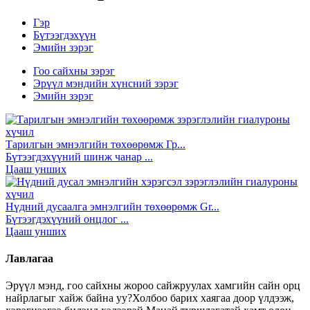
Гэр
Бүтээгдэхүүн
Эмийн зэрэг
Гоо сайхны зэрэг
Эрүүл мэндийн хүнсний зэрэг
Эмийн зэрэг
Тарилгын эмнэлгийн төхөөрөмж Гр...
Бүтээгдэхүүний шинж чанар ...
Цааш унших
Нүдний дусаалга эмнэлгийн төхөөрөмж Gr...
Бүтээгдэхүүний онцлог ...
Цааш унших
Лавлагаа
Эрүүл мэнд, гоо сайхны жороо сайжруулах хамгийн сайн орц
найрлагыг хайж байна уу?Холбоо барих хаягаа доор үлдээж,