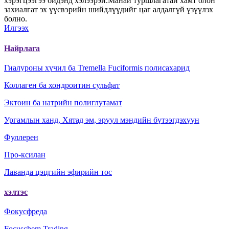
хэрэгцээгээ бидэнд хэлээрэй.Манай туршлагатай хамт олон
захиалгат эх үүсвэрийн шийдлүүдийг цаг алдалгүй үзүүлэх
болно.
Илгээх
Найрлага
Гиалуроны хүчил ба Tremella Fuciformis полисахарид
Коллаген ба хондроитин сульфат
Эктоин ба натрийн полиглутамат
Ургамлын ханд, Хятад эм, эрүүл мэндийн бүтээгдэхүүн
Фуллерен
Про-ксилан
Лаванда цэцгийн эфирийн тос
хэлтэс
Фокусфреда
Focuschem Trading