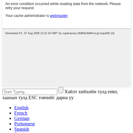
Хайлт хийхийн тулд enter,
хаахын тулд ESC товчийг дарна уу
English
French
German
Portuguese
Spanish