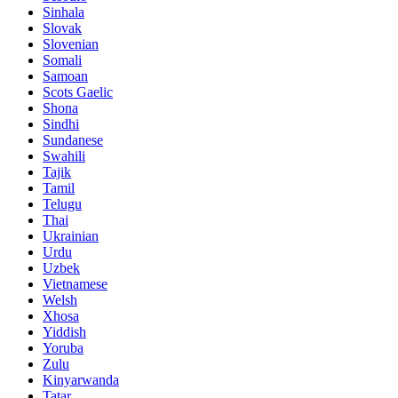
Sinhala
Slovak
Slovenian
Somali
Samoan
Scots Gaelic
Shona
Sindhi
Sundanese
Swahili
Tajik
Tamil
Telugu
Thai
Ukrainian
Urdu
Uzbek
Vietnamese
Welsh
Xhosa
Yiddish
Yoruba
Zulu
Kinyarwanda
Tatar