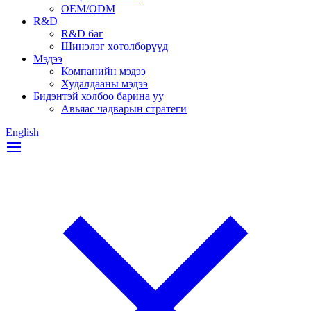
OEM/ODM
R&D
R&D баг
Шинэлэг хөтөлбөрүүд
Мэдээ
Компанийн мэдээ
Худалдааны мэдээ
Бидэнтэй холбоо барина уу
Авьяас чадварын стратеги
English