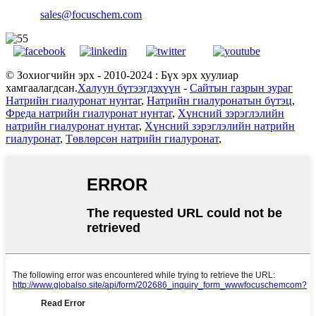
sales@focuschem.com
© Зохиогчийн эрх - 2010-2024 : Бүх эрх хуулиар
хамгаалагдсан.
Халуун бүтээгдэхүүн
-
Сайтын газрын зураг
Натрийн гиалуронат нунтаг
,
Натрийн гиалуронатын бүтэц
,
Фреда натрийн гиалуронат нунтаг
,
Хүнсний зэрэглэлийн
натрийн гиалуронат нунтаг
,
Хүнсний зэрэглэлийн натрийн
гиалуронат
,
Төвлөрсөн натрийн гиалуронат
,