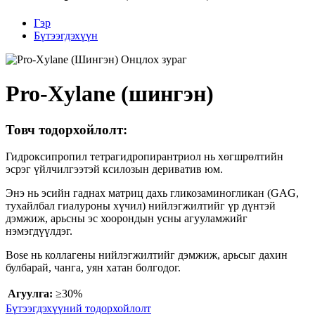
Гэр
Бүтээгдэхүүн
Pro-Xylane (шингэн)
Товч тодорхойлолт:
Гидроксипропил тетрагидропирантриол нь хөгшрөлтийн
эсрэг үйлчилгээтэй ксилозын дериватив юм.
Энэ нь эсийн гаднах матриц дахь гликозаминогликан (GAG,
тухайлбал гиалуроны хүчил) нийлэгжилтийг үр дүнтэй
дэмжиж, арьсны эс хоорондын усны агууламжийг
нэмэгдүүлдэг.
Bose нь коллагены нийлэгжилтийг дэмжиж, арьсыг дахин
булбарай, чанга, уян хатан болгодог.
Агуулга:
≥30%
Бүтээгдэхүүний тодорхойлолт