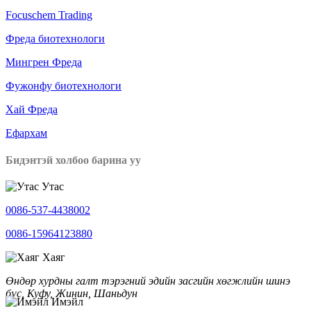
Focuschem Trading
Фреда биотехнологи
Мингрен Фреда
Фужонфу биотехнологи
Хай Фреда
Ефархам
Бидэнтэй холбоо барина уу
Утас
0086-537-4438002
0086-15964123880
Хаяг
Өндөр хурдны галт тэрэгний эдийн засгийн хөгжлийн шинэ
бүс, Куфу, Жинин, Шаньдун
Имэйл