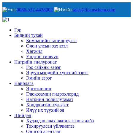
0086-537-4438002
sales@focuschem.com
Гэр
Бидний тухай
Компанийн танилцуулга
Олон улсын зах зээл
Хөгжил
Үндсэн гишүүн
Натрийн гиалуронат
Гоо сайхны зэрэг
Эрүүл мэндийн хүнсний зэрэг
Эмийн зэрэг
Найрлага
Эрготионин
Глюкозамин гидрохлорид
Натрийн полиглутамат
Хондроитин сульфат
Илүү их түүхий эд
Шийдэл
Худалдан авах ажиллагааны алба
Тохируулсан үйлчилгээ
Онцгой агентлаг