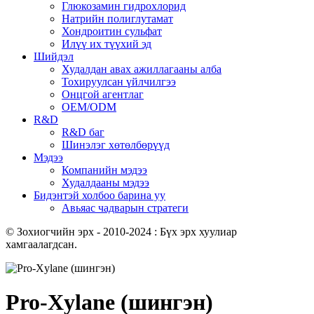
Глюкозамин гидрохлорид
Натрийн полиглутамат
Хондроитин сульфат
Илүү их түүхий эд
Шийдэл
Худалдан авах ажиллагааны алба
Тохируулсан үйлчилгээ
Онцгой агентлаг
OEM/ODM
R&D
R&D баг
Шинэлэг хөтөлбөрүүд
Мэдээ
Компанийн мэдээ
Худалдааны мэдээ
Бидэнтэй холбоо барина уу
Авьяас чадварын стратеги
© Зохиогчийн эрх - 2010-2024 : Бүх эрх хуулиар
хамгаалагдсан.
Pro-Xylane (шингэн)