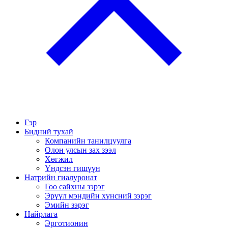
Гэр
Бидний тухай
Компанийн танилцуулга
Олон улсын зах зээл
Хөгжил
Үндсэн гишүүн
Натрийн гиалуронат
Гоо сайхны зэрэг
Эрүүл мэндийн хүнсний зэрэг
Эмийн зэрэг
Найрлага
Эрготионин