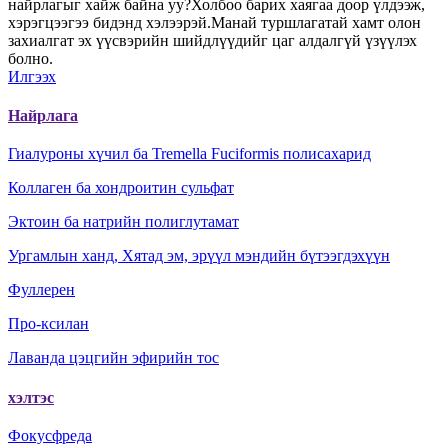
найрлагыг хайж байна уу?Холбоо барих хаягаа доор үлдээж,
хэрэгцээгээ бидэнд хэлээрэй.Манай туршлагатай хамт олон
захиалгат эх үүсвэрийн шийдлүүдийг цаг алдалгүй үзүүлэх
болно.
Илгээх
Найрлага
Гиалуроны хүчил ба Tremella Fuciformis полисахарид
Коллаген ба хондроитин сульфат
Эктоин ба натрийн полиглутамат
Ургамлын ханд, Хятад эм, эрүүл мэндийн бүтээгдэхүүн
Фуллерен
Про-ксилан
Лаванда цэцгийн эфирийн тос
хэлтэс
Фокусфреда