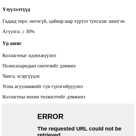
Үзүүлэлтүүд
Гадаад төрх: өнгөгүй, цайвар шар хүртэл тунгалаг шингэн
Агуулга: ≥ 30%
Үр ашиг
Коллагеныг идэвхжүүлнэ
Полисахаридын синтезийг дэмжих
Чанга, эсэргүүцэх
Усны агууламжийг гүн гүнзгийрүүлнэ
Коллагены нөхөн төлжилтийг дэмжинэ