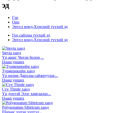
эд
Гэр
Орц
Эрүүл мэнд-Хүнсний түүхий эд
Гоо сайхны түүхий эд
Эрүүл мэнд-Хүнсний түүхий эд
Stevia ханд
Үр ашиг Чихэр болон ...
Цааш унших
Турмерикийн ханд
Үр нөлөө Дархлаа сайжруулах...
Цааш унших
Сүү Thistle ханд
Үр дүнтэй Элэг хамгаалах...
Цааш унших
Polygonatum Sibiricum ханд
Шараас хүрэн хүртэл...