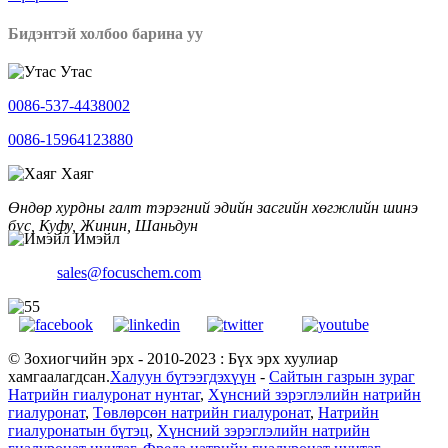
Бидэнтэй холбоо барина уу
Утас
0086-537-4438002
0086-15964123880
Хаяг
Өндөр хурдны галт тэрэгний эдийн засгийн хөгжлийн шинэ
бүс, Куфу, Жинин, Шаньдун
Имэйл
sales@focuschem.com
© Зохиогчийн эрх - 2010-2023 : Бүх эрх хуулиар
хамгаалагдсан.
Халуун бүтээгдэхүүн
-
Сайтын газрын зураг
Натрийн гиалуронат нунтаг
,
Хүнсний зэрэглэлийн натрийн
гиалуронат
,
Төвлөрсөн натрийн гиалуронат
,
Натрийн
гиалуронатын бүтэц
,
Хүнсний зэрэглэлийн натрийн