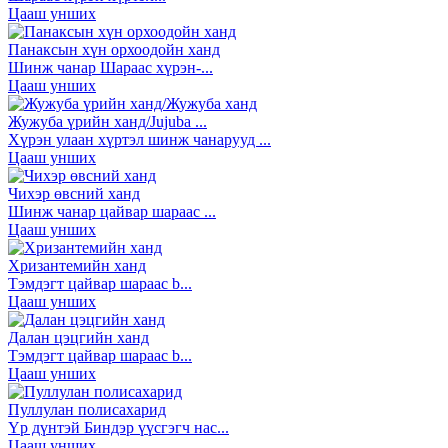
Цааш унших
Панаксын хүн орхоодойн ханд
Шинж чанар Шараас хүрэн-...
Цааш унших
Жужуба үрийн ханд/Jujuba ...
Хүрэн улаан хүртэл шинж чанарууд ...
Цааш унших
Чихэр өвсний ханд
Шинж чанар цайвар шараас ...
Цааш унших
Хризантемийн ханд
Тэмдэгт цайвар шараас b...
Цааш унших
Далан цэцгийн ханд
Тэмдэгт цайвар шараас b...
Цааш унших
Пуллулан полисахарид
Үр дүнтэй Биндэр үүсгэгч нас...
Цааш унших