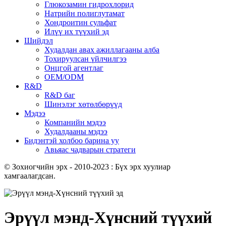
Глюкозамин гидрохлорид
Натрийн полиглутамат
Хондроитин сульфат
Илүү их түүхий эд
Шийдэл
Худалдан авах ажиллагааны алба
Тохируулсан үйлчилгээ
Онцгой агентлаг
OEM/ODM
R&D
R&D баг
Шинэлэг хөтөлбөрүүд
Мэдээ
Компанийн мэдээ
Худалдааны мэдээ
Бидэнтэй холбоо барина уу
Авьяас чадварын стратеги
© Зохиогчийн эрх - 2010-2023 : Бүх эрх хуулиар
хамгаалагдсан.
Эрүүл мэнд-Хүнсний түүхий