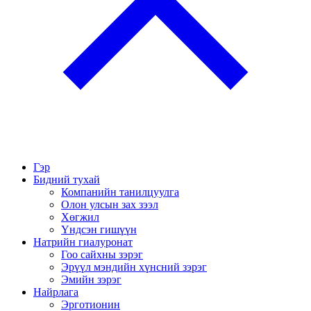
Гэр
Бидний тухай
Компанийн танилцуулга
Олон улсын зах зээл
Хөгжил
Үндсэн гишүүн
Натрийн гиалуронат
Гоо сайхны зэрэг
Эрүүл мэндийн хүнсний зэрэг
Эмийн зэрэг
Найрлага
Эрготионин