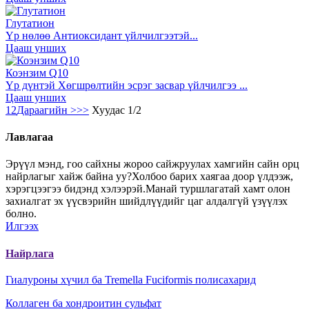
Глутатион
Үр нөлөө Антиоксидант үйлчилгээтэй...
Цааш унших
Коэнзим Q10
Үр дүнтэй Хөгшрөлтийн эсрэг засвар үйлчилгээ ...
Цааш унших
1
2
Дараагийн >
>>
Хуудас 1/2
Лавлагаа
Эрүүл мэнд, гоо сайхны жороо сайжруулах хамгийн сайн орц
найрлагыг хайж байна уу?Холбоо барих хаягаа доор үлдээж,
хэрэгцээгээ бидэнд хэлээрэй.Манай туршлагатай хамт олон
захиалгат эх үүсвэрийн шийдлүүдийг цаг алдалгүй үзүүлэх
болно.
Илгээх
Найрлага
Гиалуроны хүчил ба Tremella Fuciformis полисахарид
Коллаген ба хондроитин сульфат