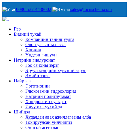
0086-537-4438002
sales@focuschem.com
Гэр
Бидний тухай
Компанийн танилцуулга
Олон улсын зах зээл
Хөгжил
Үндсэн гишүүн
Натрийн гиалуронат
Гоо сайхны зэрэг
Эрүүл мэндийн хүнсний зэрэг
Эмийн зэрэг
Найрлага
Эрготионин
Глюкозамин гидрохлорид
Натрийн полиглутамат
Хондроитин сульфат
Илүү их түүхий эд
Шийдэл
Худалдан авах ажиллагааны алба
Тохируулсан үйлчилгээ
Онцгой агентлаг