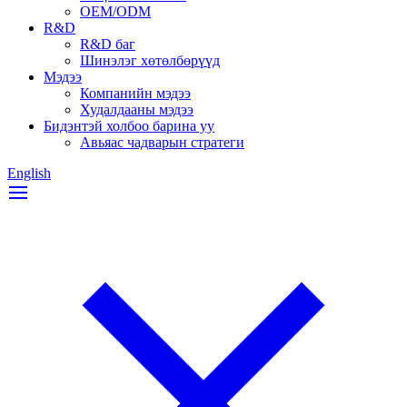
OEM/ODM
R&D
R&D баг
Шинэлэг хөтөлбөрүүд
Мэдээ
Компанийн мэдээ
Худалдааны мэдээ
Бидэнтэй холбоо барина уу
Авьяас чадварын стратеги
English