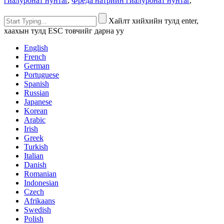
гиалуронат нунтаг
,
Фреда натрийн гиалуронат нунтаг
,
Хайлт хийхийн тулд enter,
хаахын тулд ESC товчийг дарна уу
English
French
German
Portuguese
Spanish
Russian
Japanese
Korean
Arabic
Irish
Greek
Turkish
Italian
Danish
Romanian
Indonesian
Czech
Afrikaans
Swedish
Polish