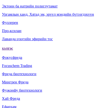
Эктоин ба натрийн полиглутамат
Ургамлын ханд, Хятад эм, эрүүл мэндийн бүтээгдэхүүн
Фуллерен
Про-ксилан
Лаванда цэцгийн эфирийн тос
хэлтэс
Фокусфреда
Focuschem Trading
Фреда биотехнологи
Мингрен Фреда
Фужонфу биотехнологи
Хай Фреда
Ефархам